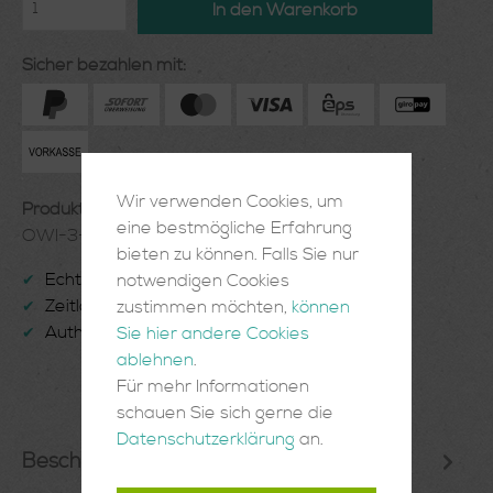
In den Warenkorb
Sicher bezahlen mit:
Wir verwenden Cookies, um
Produktnummer:
eine bestmögliche Erfahrung
OWI-3-07-36
bieten zu können. Falls Sie nur
Echte Handarbeit
notwendigen Cookies
✔
Zeitlose Einrichtungsgegenstände
zustimmen möchten,
können
✔
Authentisch und Einzigartig
Sie hier andere Cookies
✔
ablehnen
.
Für mehr Informationen
schauen Sie sich gerne die
Datenschutzerklärung
an.
Beschreibung