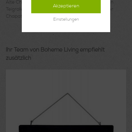
Alte Chapati Teigrolle aus IndienMit dieser kleinen
Akzeptieren
Teigrolle aus Holz wurde ursprünglich der Teig der
Chapati Brote ausgero…
Mehr
Einstellungen
Ihr Team von Boheme Living empfiehlt
zusätzlich