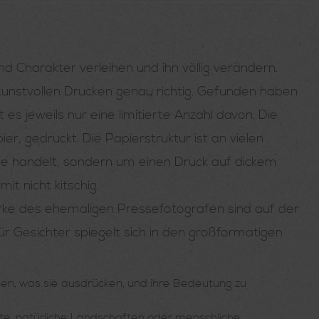
d Charakter verleihen und ihn völlig verändern.
n kunstvollen Drucken genau richtig. Gefunden haben
s jeweils nur eine limitierte Anzahl davon. Die
er, gedruckt. Die Papierstruktur ist an vielen
te handelt, sondern um einen Druck auf dickem
t nicht kitschig.
erke des ehemaligen Pressefotografen sind auf der
 Gesichter spiegelt sich in den großformatigen
assen, was sie ausdrücken, und ihre Bedeutung zu
rte, natürliche Landschaften oder menschliche