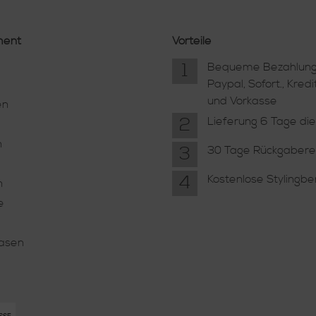
ment
Vorteile
1
Bequeme Bezahlung
Paypal, Sofort., Kredi
und Vorkasse
en
2
Lieferung 6 Tage di
n
3
30 Tage Rückgabere
4
Kostenlose Stylingb
n
e
Vasen