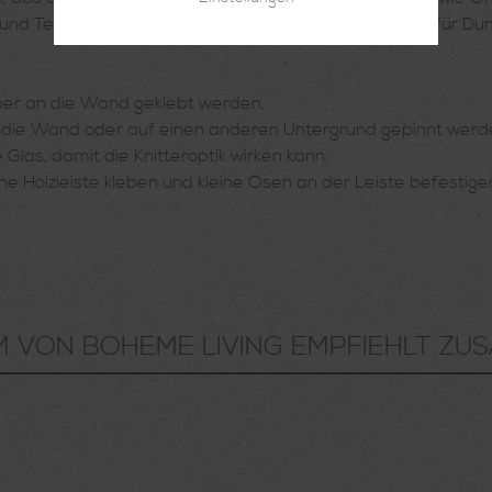
 Texturen. Das Mysterium ist gleichzeitig Synonym für Dunkelh
ber an die Wand geklebt werden.
 an die Wand oder auf einen anderen Untergrund gepinnt werd
as, damit die Knitteroptik wirken kann.
ne Holzleiste kleben und kleine Ösen an der Leiste befestige
M VON BOHEME LIVING EMPFIEHLT ZUS