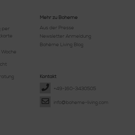
Mehr zu Boheme
Aus der Presse
 per
tkarte
Newsletter Anmeldung
Bohème Living Blog
e Woche
cht
eratung
Kontakt
+49-160-3430505
info@boheme-living.com