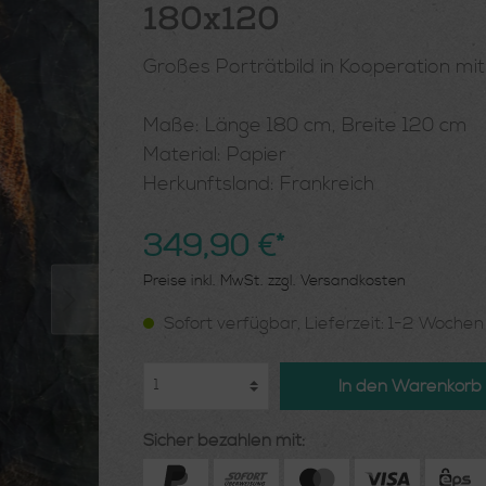
180x120
Großes Porträtbild in Kooperation mi
Maße: Länge 180 cm, Breite 120 cm
Material: Papier
Herkunftsland: Frankreich
349,90 €*
Preise inkl. MwSt. zzgl. Versandkosten
Sofort verfügbar, Lieferzeit: 1-2 Woche
In den Warenkorb
Sicher bezahlen mit: