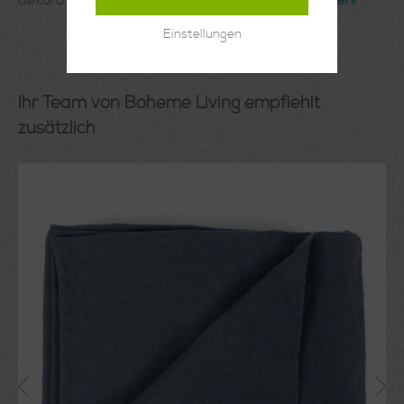
dekorative Maske aus Ebenholz stammt aus…
Mehr
Einstellungen
Ihr Team von Boheme Living empfiehlt
zusätzlich