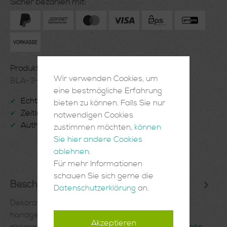
Sicher bezahlen mit:
Produktnummer:
Wir verwenden Cookies, um
BLA-3-07-25
eine bestmögliche Erfahrung
Echte Handarbeit
✔
bieten zu können. Falls Sie nur
Zeitlose Einrichtungsgegenstände
✔
notwendigen Cookies
Authentisch und Einzigartig
✔
zustimmen möchten,
können
Sie hier andere Cookies
ablehnen
.
Für mehr Informationen
schauen Sie sich gerne die
Beschreibung
Datenschutzerklärung
an.
Dekorative Holzmaske aus EbenholzSchöne
handgeschnitzte Holzmaske aus Afrika. Die
Akzeptieren