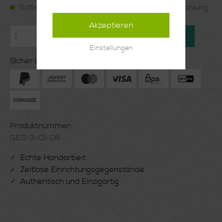
Sofort verfügbar, Lieferzeit: 1-2 Wochen ab Zahlung
Akzeptieren
In den Warenkorb
Einstellungen
Sicher bezahlen mit:
Produktnummer:
GES-3-01-08
Echte Handarbeit
✔
Zeitlose Einrichtungsgegenstände
✔
Authentisch und Einzigartig
✔