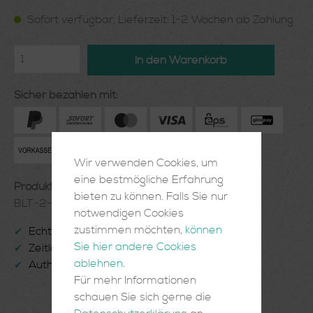
Sofort verfügbar, Lieferzeit: 1-2 Wochen ab Zahlung
In den Warenkorb
Sicher bezahlen mit:
Wir verwenden Cookies, um
eine bestmögliche Erfahrung
Produktnummer:
bieten zu können. Falls Sie nur
BLT-2-04-36
notwendigen Cookies
zustimmen möchten,
können
Echte Handarbeit
✔
Sie hier andere Cookies
Zeitlose Einrichtungsgegenstände
✔
ablehnen
.
Authentisch und Einzigartig
✔
Für mehr Informationen
schauen Sie sich gerne die