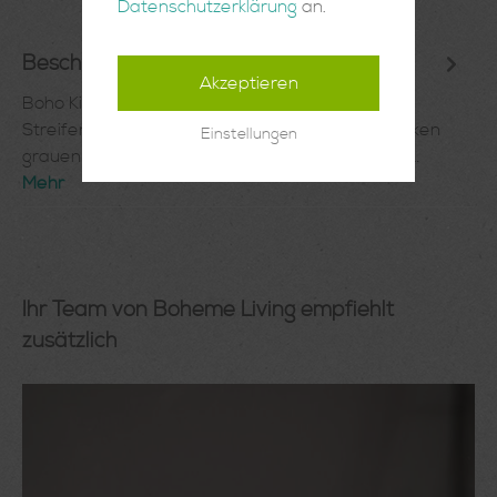
Datenschutzerklärung
an.
Beschreibung
Akzeptieren
Boho Kissen handgewebt mit grauen
StreifenHandgewebtes PomPom Kissen mit dicken
Einstellungen
grauen Streifen aus Marokko. Von Hand gearbe…
Mehr
Ihr Team von Boheme Living empfiehlt
zusätzlich