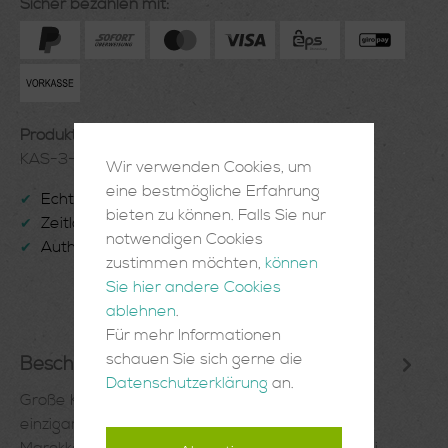
Sicher bezahlen mit:
Produktnummer:
KAS-3-03-24
Wir verwenden Cookies, um
eine bestmögliche Erfahrung
Echte Handarbeit
✔
bieten zu können. Falls Sie nur
Zeitlose Einrichtungsgegenstände
✔
notwendigen Cookies
Authentisch und Einzigartig
✔
zustimmen möchten,
können
Sie hier andere Cookies
ablehnen
.
Für mehr Informationen
schauen Sie sich gerne die
Beschreibung
Datenschutzerklärung
an.
Große Keramik Schale aus TamegrouteDiese
einzigartige Keramik kommt aus dem Süden