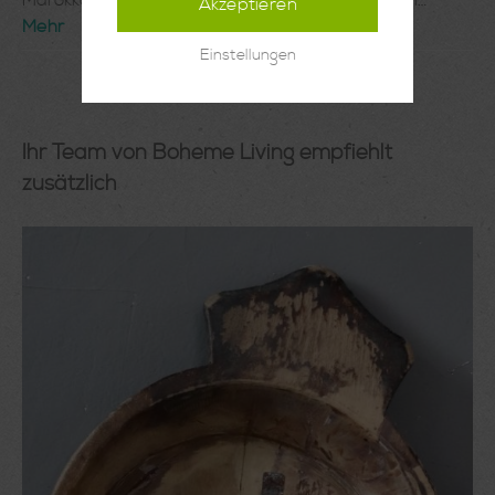
Marokkos - TAMEGROUTE. Das Besondere an di…
Akzeptieren
Mehr
Einstellungen
Ihr Team von Boheme Living empfiehlt
zusätzlich