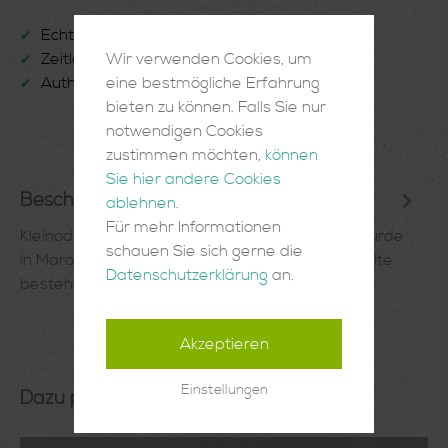
Echte Handarbeit
✔
Wir verwenden Cookies, um
Zeitlose Einrichtungsgegenstände
✔
eine bestmögliche Erfahrung
Authentisch und Einzigartig
✔
bieten zu können. Falls Sie nur
notwendigen Cookies
zustimmen möchten,
können
Sie hier andere Cookies
Beschreibung
ablehnen
.
Für mehr Informationen
Kleinod aus Wolle! Das Vintage Teppichkissen wurde
schauen Sie sich gerne die
in Marokko in Handarbeit gefertigt. Die Vorderseite
Datenschutzerklärung
an.
besteht aus Stücken e…
Mehr
Akzeptieren
Einstellungen
Dazu passt: