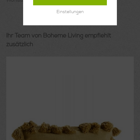
Wohlstandes, der G…
Mehr
Einstellungen
Ihr Team von Boheme Living empfiehlt
zusätzlich