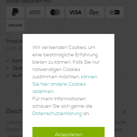
Sicher bezahlen mit:
Produktnummer:
Wir verwenden Cookies, um
OWI-3-07-31
eine bestmögliche Erfahrung
Echte Handarbeit
✔
bieten zu können. Falls Sie nur
Zeitlose Einrichtungsgegenstände
✔
notwendigen Cookies
Authentisch und Einzigartig
✔
zustimmen möchten,
können
Sie hier andere Cookies
ablehnen
.
Für mehr Informationen
schauen Sie sich gerne die
Beschreibung
Datenschutzerklärung
an.
Lakshmi Holzpuppe BabliLakshmi ist die hinduistische
Göttin des Glücks, der Liebe, der Fruchtbarkeit, des
Akzeptieren