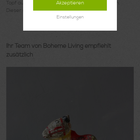
Akzeptieren
Topf aus Metall im im perfekten Industrial Design.
Dieser schöne kleine Kübel…
Mehr
Einstellungen
Ihr Team von Boheme Living empfiehlt
zusätzlich