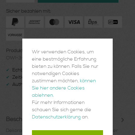
Sicher bezahlen mit:
Produktnummer:
Wir verwenden Cookies, um
OWI-3-05-24
eine bestmögliche Erfahrung
bieten zu können. Falls Sie nur
Echte Handarbeit
✔
notwendigen Cookies
Zeitlose Einrichtungsgegenstände
✔
zustimmen möchten,
können
Authentisch und Einzigartig
✔
Sie hier andere Cookies
ablehnen
.
Für mehr Informationen
schauen Sie sich gerne die
Datenschutzerklärung
an.
Beschreibung
Dekorativer Metalltopf zum AufhängenHängender