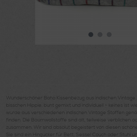
Wunderschöner Boho Kissenbezug aus indischen Vintage St
bisschen Hippie, bunt gemixt und individuell - keines ist 
wurde aus verschiedenen indischen Vintage Stoffen genäh
finden. Die Baumwollstoffe sind alt, teilweise verbliche
zusammen. Wir sind absolut begeistert von diesen schönen 
Sie sind ein Hingucker für Bett, Sessel Couch oder Stuh