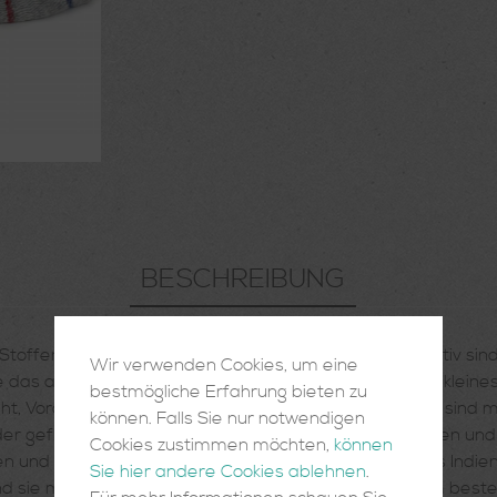
BESCHREIBUNG
offen. Außergewöhnlich und ganz besonders dekorativ sind d
Wir verwenden Cookies, um eine
wie das andere, jeder Baumwoll Kissenbezug für sich ein klei
bestmögliche Erfahrung bieten zu
t, Vorder- und Rückseite der indischen Kissenbezüge sind m
können. Falls Sie nur notwendigen
n oder geflickt und gerade deshalb so wunderschön. Farben un
Cookies zustimmen möchten,
können
und sehr individuellen Kissen. Die Vintage Kissen aus Indien
Sie hier andere Cookies ablehnen
.
l und sie machen jeden Raum zu etwas Besonderem. Am besten