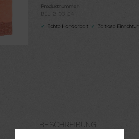
Produktnummer:
BEL-2-03-24
Echte Handarbeit
Zeitlose Einricht
✔
✔
BESCHREIBUNG