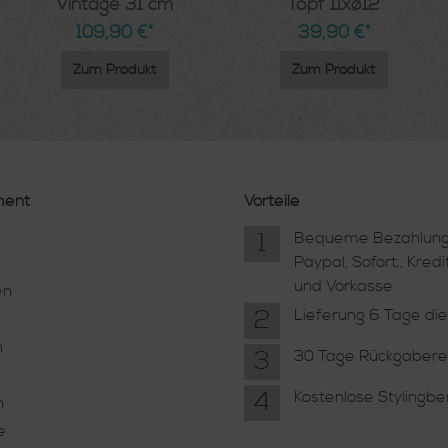
Vintage 31 cm
Topf 11xø12
109,90 €*
39,90 €*
Zum Produkt
Zum Produkt
ment
Vorteile
1
Bequeme Bezahlung
Paypal, Sofort., Kredi
und Vorkasse
en
2
Lieferung 6 Tage di
n
3
30 Tage Rückgabere
4
Kostenlose Stylingb
n
e