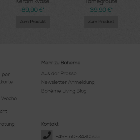
Keramikvase
Tamegroute
handgetöpfert grün
89,90 €*
39,90 €*
Zum Produkt
Zum Produkt
Mehr zu Boheme
Aus der Presse
 per
tkarte
Newsletter Anmeldung
Bohème Living Blog
e Woche
cht
eratung
Kontakt
+49-160-3430505