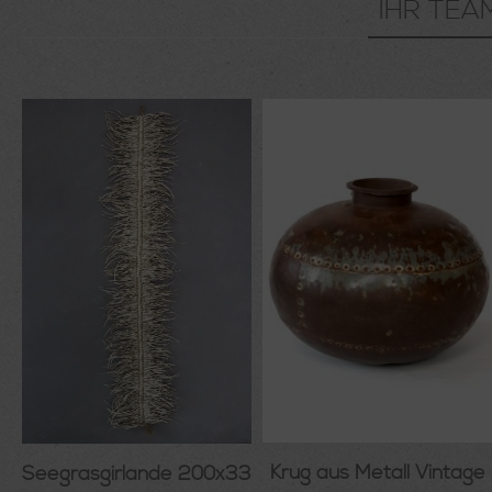
IHR TEA
Krug aus Metall Vintage
e
Seegrasgirlande 200x33