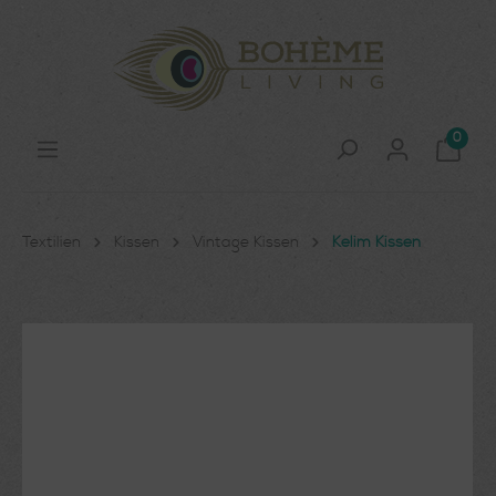
0
Textilien
Kissen
Vintage Kissen
Kelim Kissen