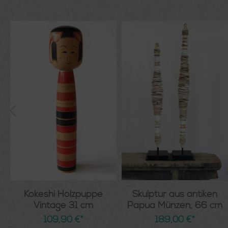
s
Kokeshi Holzpuppe
Skulptur aus antiken
Vintage 31 cm
Papua Münzen, 66 cm
109,90 €*
189,00 €*