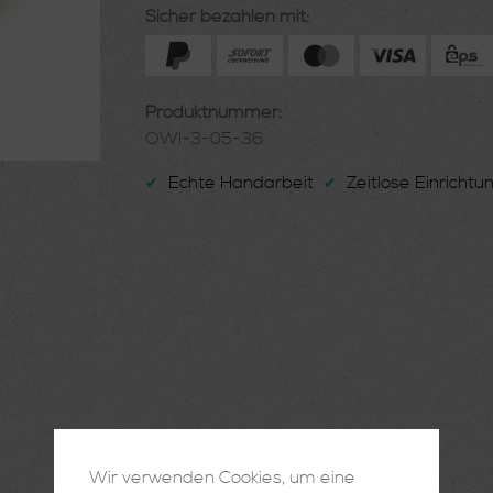
Sicher bezahlen mit:
Produktnummer:
OWI-3-05-36
Echte Handarbeit
Zeitlose Einricht
✔
✔
Wir verwenden Cookies, um eine