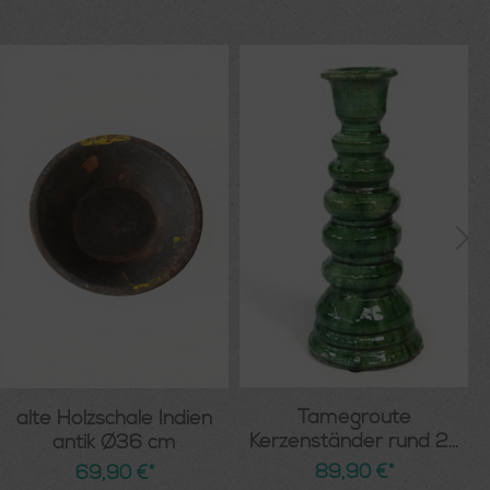
Tamegroute
alte Holzschale Indien
Kerzenständer rund 27
antik Ø36 cm
cm
89,90 €*
69,90 €*