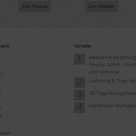
Zum Produkt
Zum Produkt
ment
Vorteile
1
Bequeme Bezahlung
Paypal, Sofort., Kredi
und Vorkasse
en
2
Lieferung 6 Tage di
n
3
30 Tage Rückgabere
4
Kostenlose Stylingb
n
e
Vasen