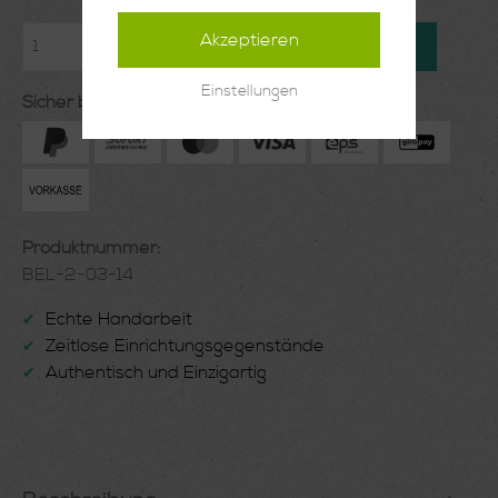
Akzeptieren
In den Warenkorb
Einstellungen
Sicher bezahlen mit:
Produktnummer:
BEL-2-03-14
Echte Handarbeit
✔
Zeitlose Einrichtungsgegenstände
✔
Authentisch und Einzigartig
✔