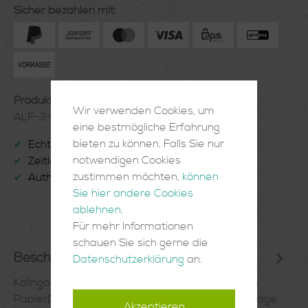
Sicher bezahlen mit:
Produktnummer:
Wir verwenden Cookies, um
ALF-3-02-09
eine bestmögliche Erfahrung
bieten zu können. Falls Sie nur
Echte Handarbeit
✔
notwendigen Cookies
Zeitlose Einrichtungsgegenstände
✔
zustimmen möchten,
können
Authentisch und Einzigartig
✔
Sie hier andere Cookies
ablehnen
.
Für mehr Informationen
schauen Sie sich gerne die
Beschreibung
Datenschutzerklärung
an.
Kalinga Frau - großer Kunstdruck auf recyceltem
PapierDekoratives Tapetenbild in limitierter Auflage.
Akzeptieren