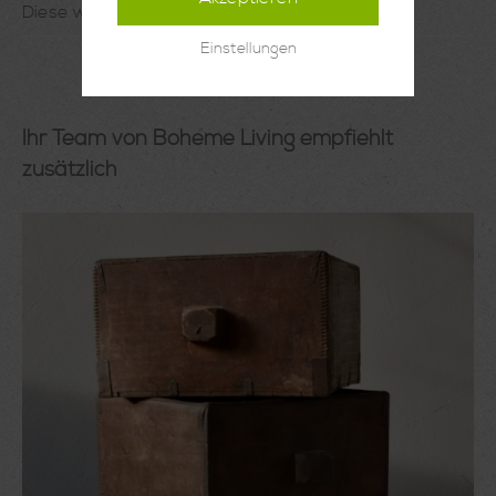
Diese wunderschönen ex…
Mehr
Einstellungen
Ihr Team von Boheme Living empfiehlt
zusätzlich