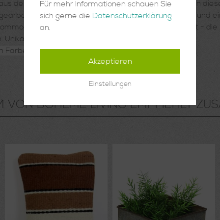
 aus der nordindischen Provinz Nagaland. Dort werden in di
Für mehr Informationen schauen Sie
earbeitet. Sie hat eine wunderschöne schlichte Form und ein
sich gerne die
Datenschutzerklärung
Kommode - ob mit Inhalt oder nur als Dekorationsobjekt - di
an.
 Unikat!
n Farbe und Größe leicht variieren.
Akzeptieren
Einstellungen
M VON BOHEME LIVING EMPFIEHLT ZUS