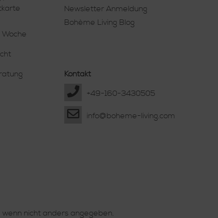
tkarte
Newsletter Anmeldung
Bohème Living Blog
e Woche
cht
eratung
Kontakt
+49-160-3430505
info@boheme-living.com
 wenn nicht anders angegeben.