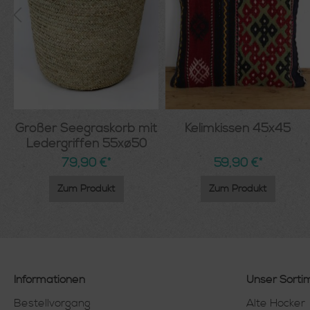
Großer Seegraskorb mit
Kelimkissen 45x45
g
Ledergriffen 55xø50
79,90 €*
59,90 €*
Zum Produkt
Zum Produkt
Informationen
Unser Sorti
Bestellvorgang
Alte Hocker