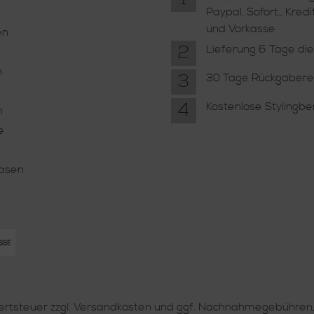
Paypal, Sofort., Kredi
und Vorkasse
en
2
Lieferung 6 Tage di
n
3
30 Tage Rückgabere
4
Kostenlose Stylingb
n
e
Vasen
wertsteuer zzgl.
Versandkosten
und ggf. Nachnahmegebühren,