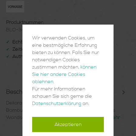
Produktnummer:
BLO-3-03-28
Wir verwenden Cookies, um
Echte Handarbeit
✔
eine bestmögliche Erfahrung
Zeitlose Einrichtungsgegenstände
✔
bieten zu können. Falls Sie nur
Authentisch und Einzigartig
✔
notwendigen Cookies
zustimmen möchten,
können
Sie hier andere Cookies
ablehnen
.
Für mehr Informationen
Beschreibung
schauen Sie sich gerne die
Dekorative flache Schale aus naturfarbenem
Datenschutzerklärung
an.
BambusDie flache Bambusschale kann auch als
Wandschmuck verwendet werden. Bambus…
Mehr
Akzeptieren