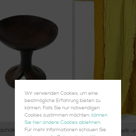
Wir verwenden Cookies, um eine
bestmögliche Erfahrung bieten zu
können. Falls Sie nur notwendigen
Cookies zustimmen möchten,
können
Sie hier andere Cookies ablehnen
.
Für mehr Informationen schauen Sie
zschale auf Fuß Nagaland
Leinendecke gelb u